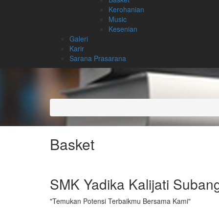
Kerohanian
Music
Kesenian
Galeri
Karir
Sarana Prasarana
Basket
SMK Yadika Kalijati Suban
"Temukan Potensi Terbaikmu Bersama Kami"