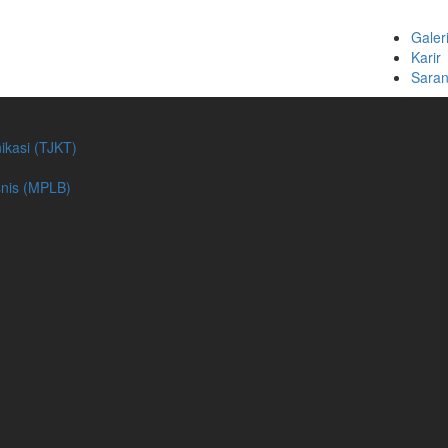
Galer
Karir
Saran
ikasi (TJKT)
nis (MPLB)