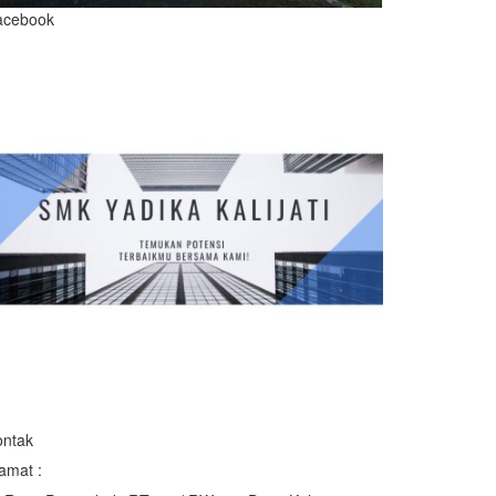
acebook
ontak
amat :