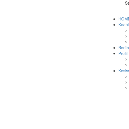
Sa
 SMK YADIKA KALIJATI BERLANGSUNG ME...
IKUTI KEGIATAN KORPS KADET REPUBLI...
HOM
a Kalijati: Edukasi Akhlak da...
Keahl
ika Kalijati di Ajang Body Pa...
si Gemilang di Ajang DIFEST X...
i Ikuti Training Painting B...
Dunia Kerja - Kunjungan Industr...
Berita
MK Yadika Kalijati Tahun Ajar...
Profil
 dan Peduli Sesama Melalui Li...
 sebagai Ketua OSIS SMK Yadika...
Kesi