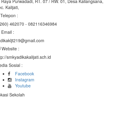
. Raya Purwadadi, RT. 07 / RW. 01, Desa Kaliangsana,
c. Kalijati,
Telepon :
0260) 462070 - 082116346984
Email :
dikakljt219@gmail.com
Website :
tp://smkyadikakalijati.sch.id
dia Sosial :
Facebook
Instagram
Youtube
kasi Sekolah