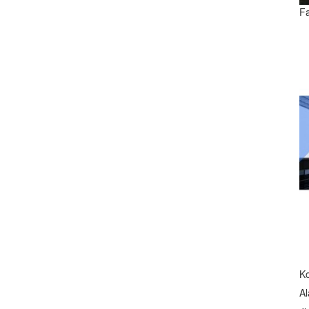
F
K
Al