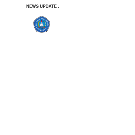
NEWS UPDATE :
PERNGATAN BULAN BAHASA DI
SISWA SMK YADIKA KALIJATI 
Program BRUS Hadir di SMK Yadik
Prestasi Gemilang Siswa SMK Yad
SMK Yadika Kalijati Raih Presta
Siswa Otomotif SMK Yadika Kalijat
Membuka Wawasan Siswa Menuju 
Uji Kompetensi Keahlian (UKK) S
Belajar Disiplin, Kepemimpinan,
Azzura Quena Anandita Terpilih