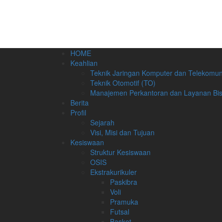
HOME
Keahlian
Teknik Jaringan Komputer dan Telekomun
Teknik Otomotif (TO)
Manajemen Perkantoran dan Layanan Bis
Berita
Profil
Sejarah
Visi, Misi dan Tujuan
Kesiswaan
Struktur Kesiswaan
OSIS
Ekstrakurikuler
Paskibra
Voli
Pramuka
Futsal
Basket