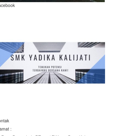
acebook
ontak
amat :