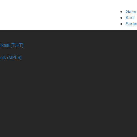
Galer
Karir
Saran
ikasi (TJKT)
nis (MPLB)