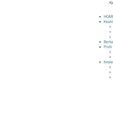
Ka
 sebagai Ketua OSIS SMK Yadika...
 SMK YADIKA KALIJATI BERLANGSUNG ME...
IKUTI KEGIATAN KORPS KADET REPUBLI...
HOM
a Kalijati: Edukasi Akhlak da...
Keahl
ika Kalijati di Ajang Body Pa...
si Gemilang di Ajang DIFEST X...
i Ikuti Training Painting B...
Dunia Kerja - Kunjungan Industr...
Berita
MK Yadika Kalijati Tahun Ajar...
Profil
 dan Peduli Sesama Melalui Li...
Kesi