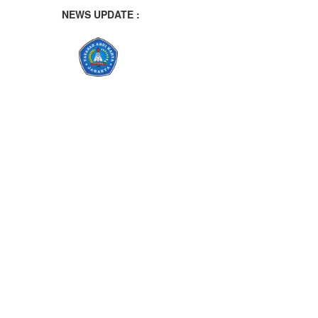
NEWS UPDATE :
Azzura Quena Anandita Terpilih
PERNGATAN BULAN BAHASA DI
SISWA SMK YADIKA KALIJATI 
Program BRUS Hadir di SMK Yadik
Prestasi Gemilang Siswa SMK Yad
SMK Yadika Kalijati Raih Presta
Siswa Otomotif SMK Yadika Kalijat
Membuka Wawasan Siswa Menuju 
Uji Kompetensi Keahlian (UKK) S
Belajar Disiplin, Kepemimpinan,