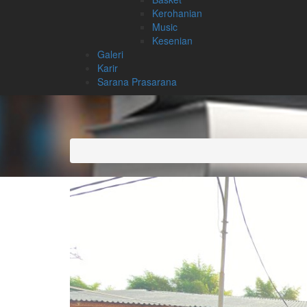
Kerohanian
Music
Kesenian
Galeri
Karir
Sarana Prasarana