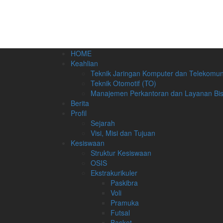
HOME
Keahlian
Teknik Jaringan Komputer dan Telekomun
Teknik Otomotif (TO)
Manajemen Perkantoran dan Layanan Bis
Berita
Profil
Sejarah
Visi, Misi dan Tujuan
Kesiswaan
Struktur Kesiswaan
OSIS
Ekstrakurikuler
Paskibra
Voli
Pramuka
Futsal
Basket