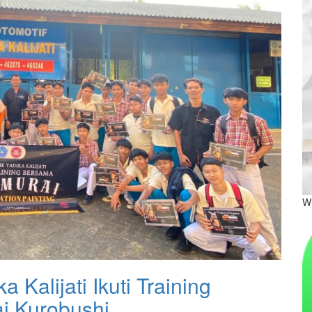
W
Kalijati Ikuti Training
i Kurobushi