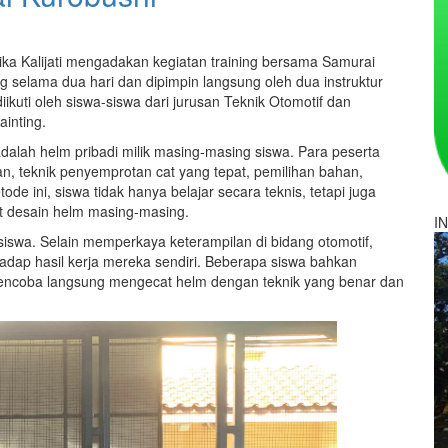
ika Kalijati mengadakan kegiatan training bersama Samurai
ng selama dua hari dan dipimpin langsung oleh dua instruktur
diikuti oleh siswa-siswa dari jurusan Teknik Otomotif dan
inting.
adalah helm pribadi milik masing-masing siswa. Para peserta
an, teknik penyemprotan cat yang tepat, pemilihan bahan,
ode ini, siswa tidak hanya belajar secara teknis, tetapi juga
at desain helm masing-masing.
I
 siswa. Selain memperkaya keterampilan di bidang otomotif,
hadap hasil kerja mereka sendiri. Beberapa siswa bahkan
mencoba langsung mengecat helm dengan teknik yang benar dan