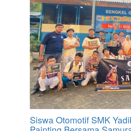
Siswa Otomotif SMK Yadika 
Painting Bersama Samura