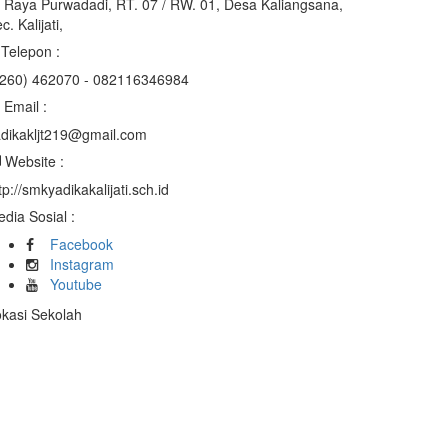
. Raya Purwadadi, RT. 07 / RW. 01, Desa Kaliangsana,
c. Kalijati,
Telepon :
0260) 462070 - 082116346984
Email :
dikakljt219@gmail.com
Website :
tp://smkyadikakalijati.sch.id
dia Sosial :
Facebook
Instagram
Youtube
kasi Sekolah