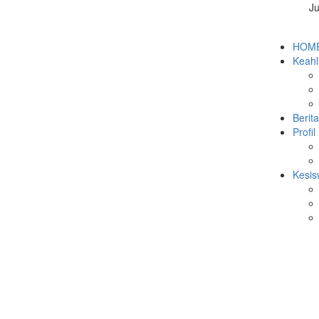
Ju
 SMK YADIKA KALIJATI BERLANGSUNG ME...
IKUTI KEGIATAN KORPS KADET REPUBLI...
HOM
a Kalijati: Edukasi Akhlak da...
Keahl
ika Kalijati di Ajang Body Pa...
si Gemilang di Ajang DIFEST X...
i Ikuti Training Painting B...
Dunia Kerja - Kunjungan Industr...
Berita
MK Yadika Kalijati Tahun Ajar...
Profil
 dan Peduli Sesama Melalui Li...
 sebagai Ketua OSIS SMK Yadika...
Kesi