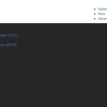
Galer
Karir
Saran
ikasi (TJKT)
nis (MPLB)