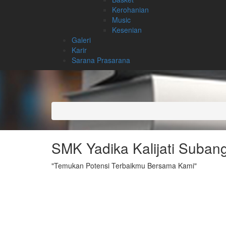
Kerohanian
Music
Kesenian
Galeri
Karir
Sarana Prasarana
SMK Yadika Kalijati Suban
"Temukan Potensi Terbaikmu Bersama Kami"