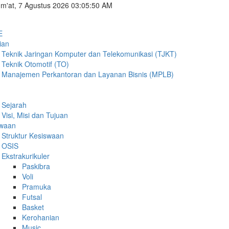
m'at, 7 Agustus 2026 03:05:51 AM
E
ian
Teknik Jaringan Komputer dan Telekomunikasi (TJKT)
Teknik Otomotif (TO)
Manajemen Perkantoran dan Layanan Bisnis (MPLB)
Sejarah
Visi, Misi dan Tujuan
swaan
Struktur Kesiswaan
OSIS
Ekstrakurikuler
Paskibra
Voli
Pramuka
Futsal
Basket
Kerohanian
Music