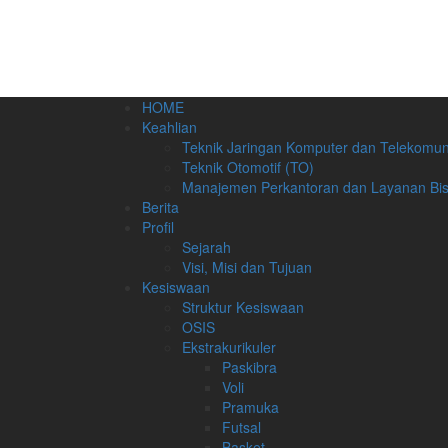
HOME
Keahlian
Teknik Jaringan Komputer dan Telekomun
Teknik Otomotif (TO)
Manajemen Perkantoran dan Layanan Bis
Berita
Profil
Sejarah
Visi, Misi dan Tujuan
Kesiswaan
Struktur Kesiswaan
OSIS
Ekstrakurikuler
Paskibra
Voli
Pramuka
Futsal
Basket