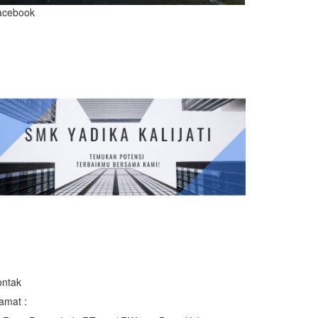
acebook
ontak
amat :