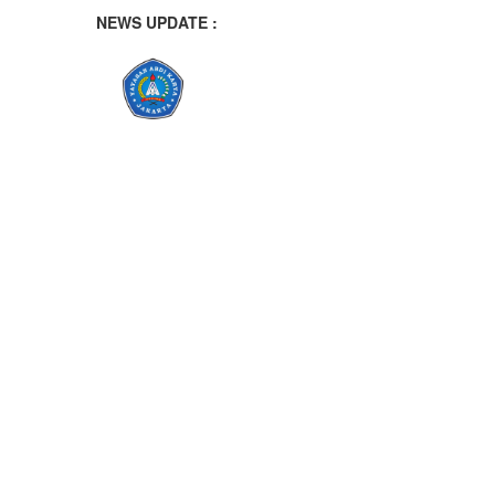
NEWS UPDATE :
PERNGATAN BULAN BAHASA DI
SISWA SMK YADIKA KALIJATI 
Program BRUS Hadir di SMK Yadik
Prestasi Gemilang Siswa SMK Yad
SMK Yadika Kalijati Raih Presta
Siswa Otomotif SMK Yadika Kalijat
Membuka Wawasan Siswa Menuju 
Uji Kompetensi Keahlian (UKK) S
Belajar Disiplin, Kepemimpinan,
Azzura Quena Anandita Terpilih