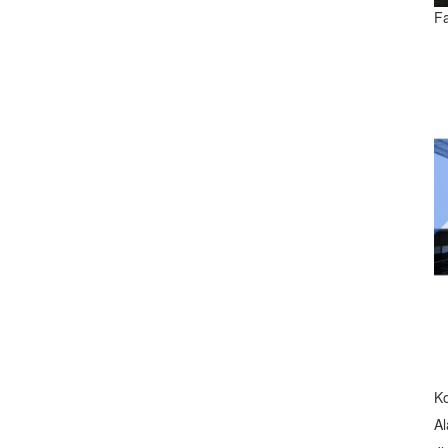
F
K
Al