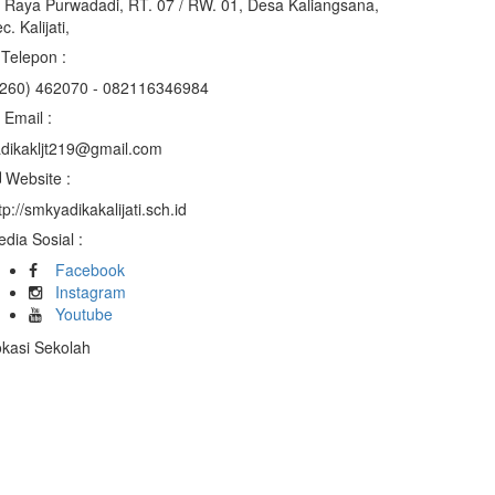
. Raya Purwadadi, RT. 07 / RW. 01, Desa Kaliangsana,
c. Kalijati,
Telepon :
0260) 462070 - 082116346984
Email :
dikakljt219@gmail.com
Website :
tp://smkyadikakalijati.sch.id
dia Sosial :
Facebook
Instagram
Youtube
kasi Sekolah